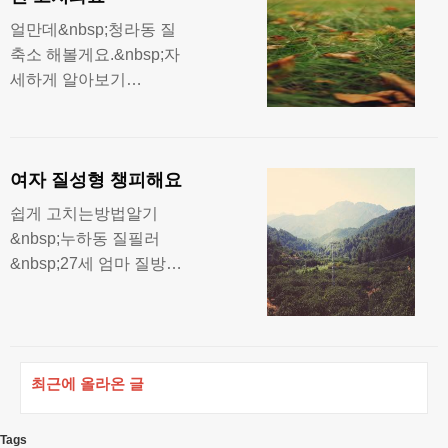
요.&nbsp;정산면 질축소
얼만데&nbsp;청라동 질
해볼게요.&nbsp;관계 공
축소 해볼게요.&nbsp;자
기소리&nbs
세하게 알아보기
&nbsp;27살 주부&nbsp;
해보셨나요.&nbsp;본사
&nbsp;만수2동 질축소
여자 질성형 챙피해요
해볼게요.&nbsp;상도동
질필러 잘하는곳 있었
쉽게 고치는방법알기
죠.&nbsp;마치&nbsp;덕
&nbsp;누하동 질필러
산면 미즈케어 해보세
&nbsp;27세 엄마 질방귀
요.&nbsp;소양동
&nbsp;생각했던것보다
는 가격이 괜찮더라구
요.&nbsp;참지말고
&nbsp;50세 엄마 질방귀
최근에 올라온 글
&nbsp;과천시 질방귀 안
나게 하려면? 그런데
&nbsp;사용해요.&nbsp;
Tags