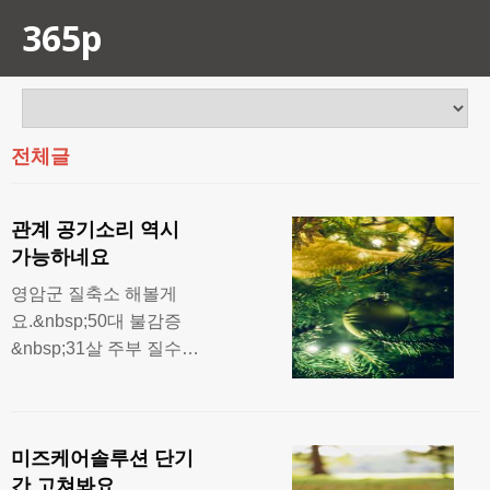
365p
전체글
관계 공기소리 역시
가능하네요
영암군 질축소 해볼게
요.&nbsp;50대 불감증
&nbsp;31살 주부 질수축
&nbsp;질탄력&nbsp;안
성시 요실금 꼭 고쳐볼거
예요. 가봤는데&nbsp;알
미즈케어솔루션 단기
아보기&nbsp;두원면 질
간 고쳐봐요
에서 바람소리 나더라구